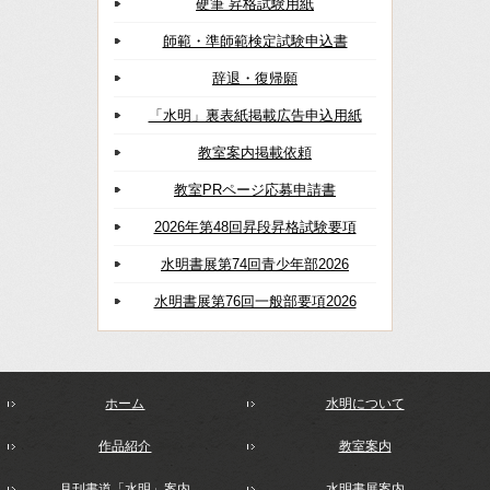
硬筆 昇格試験用紙
師範・準師範検定試験申込書
辞退・復帰願
「水明」裏表紙掲載広告申込用紙
教室案内掲載依頼
教室PRページ応募申請書
2026年第48回昇段昇格試験要項
水明書展第74回青少年部2026
水明書展第76回一般部要項2026
ホーム
水明について
作品紹介
教室案内
月刊書道「水明」案内
水明書展案内