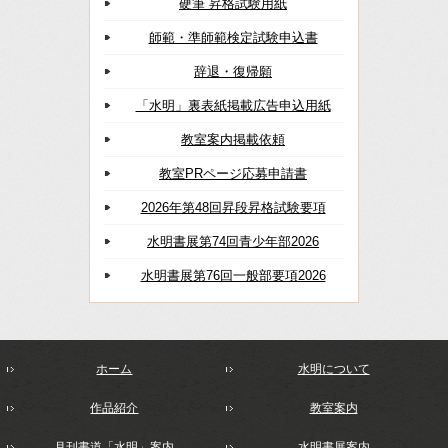
硬筆 昇格試験用紙
師範・準師範検定試験申込書
辞退・復帰願
「水明」裏表紙掲載広告申込用紙
教室案内掲載依頼
教室PRページ応募申請書
2026年第48回昇段昇格試験要項
水明書展第74回青少年部2026
水明書展第76回一般部要項2026
ホーム
水明について
作品紹介
教室案内
月刊書道「水明」案内
水明書展案内