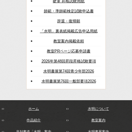
硬筆 昇格試験用紙
師範・準師範検定試験申込書
辞退・復帰願
「水明」裏表紙掲載広告申込用紙
教室案内掲載依頼
教室PRページ応募申請書
2026年第48回昇段昇格試験要項
水明書展第74回青少年部2026
水明書展第76回一般部要項2026
ホーム
水明について
作品紹介
教室案内
月刊書道「水明」案内
水明書展案内