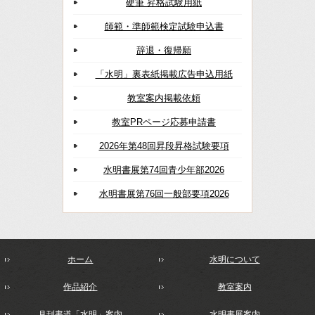
硬筆 昇格試験用紙
師範・準師範検定試験申込書
辞退・復帰願
「水明」裏表紙掲載広告申込用紙
教室案内掲載依頼
教室PRページ応募申請書
2026年第48回昇段昇格試験要項
水明書展第74回青少年部2026
水明書展第76回一般部要項2026
ホーム
水明について
作品紹介
教室案内
月刊書道「水明」案内
水明書展案内