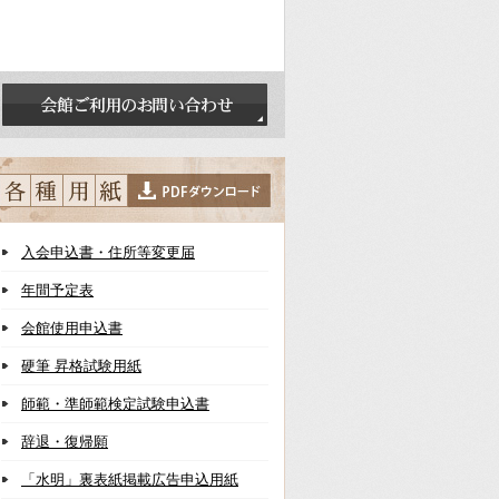
入会申込書・住所等変更届
年間予定表
会館使用申込書
硬筆 昇格試験用紙
師範・準師範検定試験申込書
辞退・復帰願
「水明」裏表紙掲載広告申込用紙