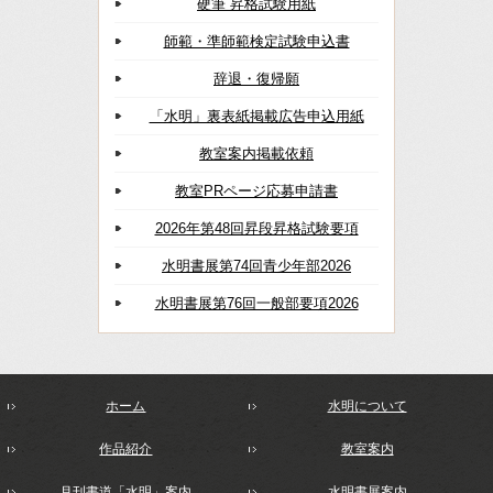
硬筆 昇格試験用紙
師範・準師範検定試験申込書
辞退・復帰願
「水明」裏表紙掲載広告申込用紙
教室案内掲載依頼
教室PRページ応募申請書
2026年第48回昇段昇格試験要項
水明書展第74回青少年部2026
水明書展第76回一般部要項2026
ホーム
水明について
作品紹介
教室案内
月刊書道「水明」案内
水明書展案内