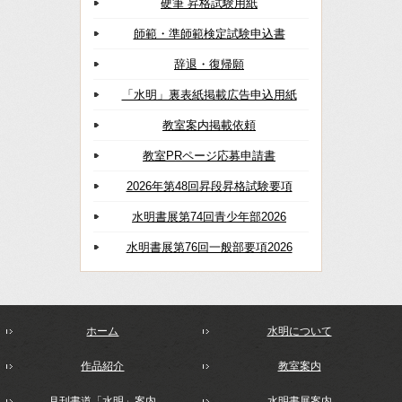
硬筆 昇格試験用紙
師範・準師範検定試験申込書
辞退・復帰願
「水明」裏表紙掲載広告申込用紙
教室案内掲載依頼
教室PRページ応募申請書
2026年第48回昇段昇格試験要項
水明書展第74回青少年部2026
水明書展第76回一般部要項2026
ホーム
水明について
作品紹介
教室案内
月刊書道「水明」案内
水明書展案内