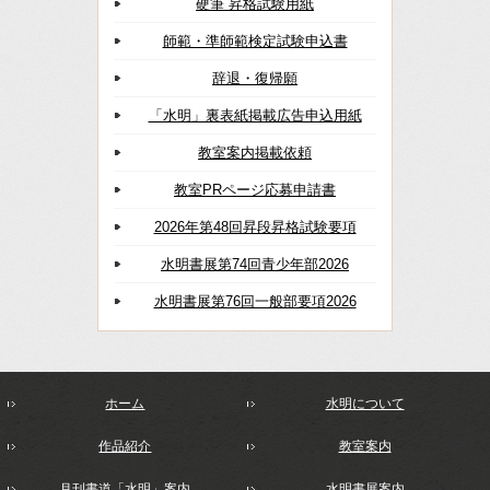
硬筆 昇格試験用紙
師範・準師範検定試験申込書
辞退・復帰願
「水明」裏表紙掲載広告申込用紙
教室案内掲載依頼
教室PRページ応募申請書
2026年第48回昇段昇格試験要項
水明書展第74回青少年部2026
水明書展第76回一般部要項2026
ホーム
水明について
作品紹介
教室案内
月刊書道「水明」案内
水明書展案内