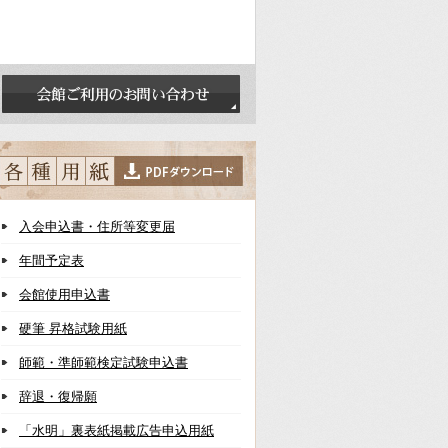
入会申込書・住所等変更届
年間予定表
会館使用申込書
硬筆 昇格試験用紙
師範・準師範検定試験申込書
辞退・復帰願
「水明」裏表紙掲載広告申込用紙