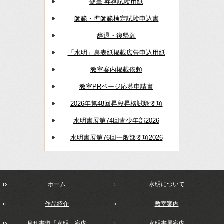
硬筆 昇格試験用紙
師範・準師範検定試験申込書
辞退・復帰願
「水明」裏表紙掲載広告申込用紙
教室案内掲載依頼
教室PRページ応募申請書
2026年第48回昇段昇格試験要項
水明書展第74回青少年部2026
水明書展第76回一般部要項2026
ホーム
水明について
作品紹介
教室案内
月刊書道「水明」案内
水明書展案内