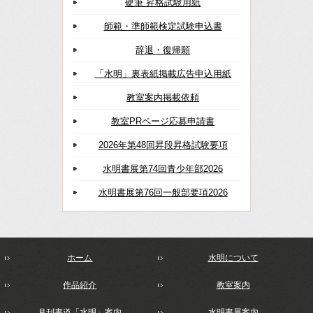
硬筆 昇格試験用紙
師範・準師範検定試験申込書
辞退・復帰願
「水明」裏表紙掲載広告申込用紙
教室案内掲載依頼
教室PRページ応募申請書
2026年第48回昇段昇格試験要項
水明書展第74回青少年部2026
水明書展第76回一般部要項2026
ホーム
水明について
作品紹介
教室案内
月刊書道「水明」案内
水明書展案内