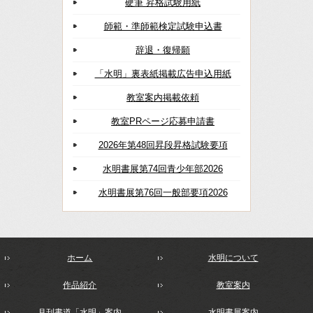
硬筆 昇格試験用紙
師範・準師範検定試験申込書
辞退・復帰願
「水明」裏表紙掲載広告申込用紙
教室案内掲載依頼
教室PRページ応募申請書
2026年第48回昇段昇格試験要項
水明書展第74回青少年部2026
水明書展第76回一般部要項2026
ホーム
水明について
作品紹介
教室案内
月刊書道「水明」案内
水明書展案内