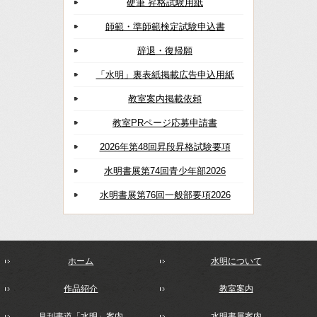
硬筆 昇格試験用紙
師範・準師範検定試験申込書
辞退・復帰願
「水明」裏表紙掲載広告申込用紙
教室案内掲載依頼
教室PRページ応募申請書
2026年第48回昇段昇格試験要項
水明書展第74回青少年部2026
水明書展第76回一般部要項2026
ホーム
水明について
作品紹介
教室案内
月刊書道「水明」案内
水明書展案内