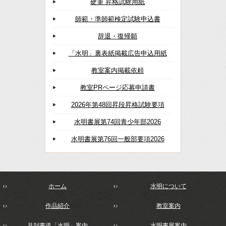
硬筆 昇格試験用紙
師範・準師範検定試験申込書
辞退・復帰願
「水明」裏表紙掲載広告申込用紙
教室案内掲載依頼
教室PRページ応募申請書
2026年第48回昇段昇格試験要項
水明書展第74回青少年部2026
水明書展第76回一般部要項2026
ホーム
水明について
作品紹介
教室案内
月刊書道「水明」案内
水明書展案内