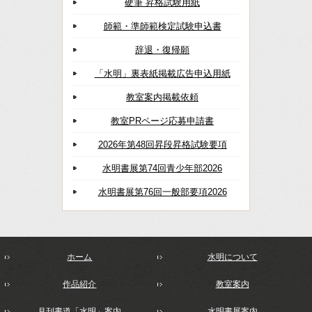
硬筆 昇格試験用紙
師範・準師範検定試験申込書
辞退・復帰願
「水明」裏表紙掲載広告申込用紙
教室案内掲載依頼
教室PRページ応募申請書
2026年第48回昇段昇格試験要項
水明書展第74回青少年部2026
水明書展第76回一般部要項2026
ホーム
水明について
作品紹介
教室案内
月刊書道「水明」案内
水明書展案内