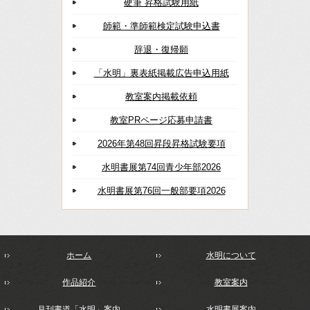
硬筆 昇格試験用紙
師範・準師範検定試験申込書
辞退・復帰願
「水明」裏表紙掲載広告申込用紙
教室案内掲載依頼
教室PRページ応募申請書
2026年第48回昇段昇格試験要項
水明書展第74回青少年部2026
水明書展第76回一般部要項2026
ホーム
水明について
作品紹介
教室案内
月刊書道「水明」案内
水明書展案内