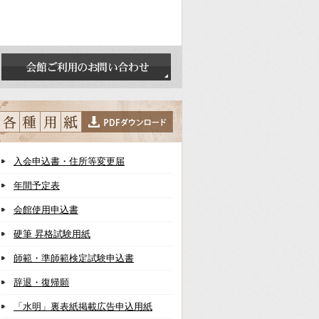
入会申込書・住所等変更届
年間予定表
会館使用申込書
硬筆 昇格試験用紙
師範・準師範検定試験申込書
辞退・復帰願
「水明」裏表紙掲載広告申込用紙