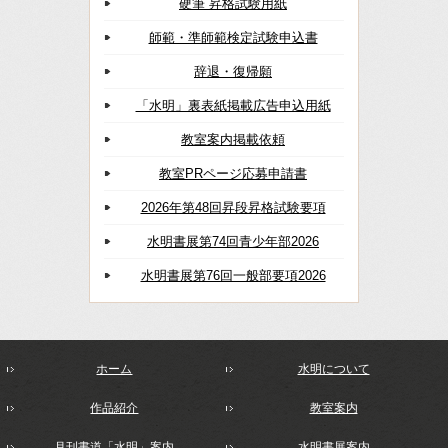
硬筆 昇格試験用紙
師範・準師範検定試験申込書
辞退・復帰願
「水明」裏表紙掲載広告申込用紙
教室案内掲載依頼
教室PRページ応募申請書
2026年第48回昇段昇格試験要項
水明書展第74回青少年部2026
水明書展第76回一般部要項2026
ホーム
水明について
作品紹介
教室案内
月刊書道「水明」案内
水明書展案内