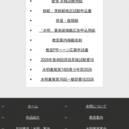
硬筆 昇格試験用紙
師範・準師範検定試験申込書
辞退・復帰願
「水明」裏表紙掲載広告申込用紙
教室案内掲載依頼
教室PRページ応募申請書
2026年第48回昇段昇格試験要項
水明書展第74回青少年部2026
水明書展第76回一般部要項2026
ホーム
水明について
作品紹介
教室案内
月刊書道「水明」案内
水明書展案内