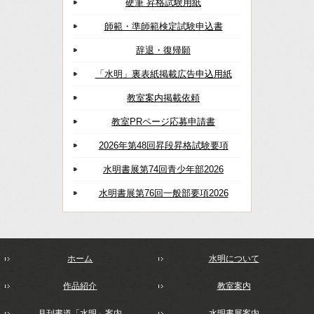
硬筆 昇格試験用紙
師範・準師範検定試験申込書
辞退・復帰願
「水明」裏表紙掲載広告申込用紙
教室案内掲載依頼
教室PRページ応募申請書
2026年第48回昇段昇格試験要項
水明書展第74回青少年部2026
水明書展第76回一般部要項2026
ホーム
水明について
作品紹介
教室案内
月刊書道「水明」案内
水明書展案内