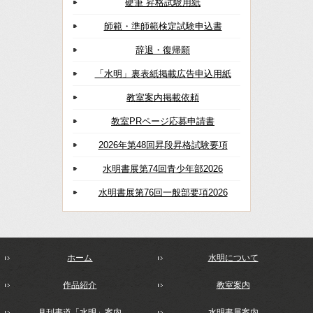
硬筆 昇格試験用紙
師範・準師範検定試験申込書
辞退・復帰願
「水明」裏表紙掲載広告申込用紙
教室案内掲載依頼
教室PRページ応募申請書
2026年第48回昇段昇格試験要項
水明書展第74回青少年部2026
水明書展第76回一般部要項2026
ホーム
水明について
作品紹介
教室案内
月刊書道「水明」案内
水明書展案内