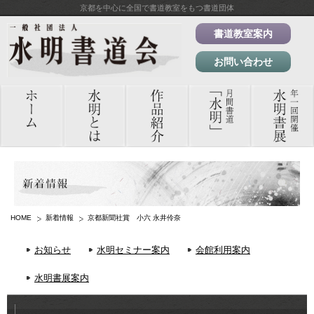
京都を中心に全国で書道教室をもつ書道団体
書道教室案内
お問い合わせ
HOME
新着情報
京都新聞社賞 小六 永井伶奈
お知らせ
水明セミナー案内
会館利用案内
水明書展案内