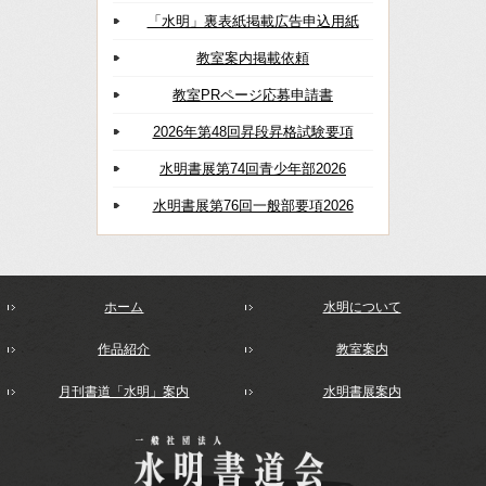
「水明」裏表紙掲載広告申込用紙
教室案内掲載依頼
教室PRページ応募申請書
2026年第48回昇段昇格試験要項
水明書展第74回青少年部2026
水明書展第76回一般部要項2026
ホーム
水明について
作品紹介
教室案内
月刊書道「水明」案内
水明書展案内