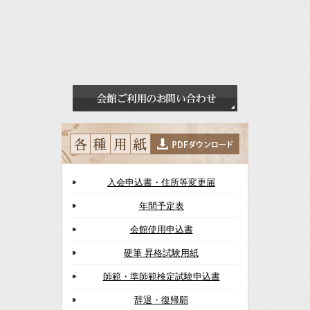
入会申込書・住所等変更届
年間予定表
会館使用申込書
硬筆 昇格試験用紙
師範・準師範検定試験申込書
辞退・復帰願