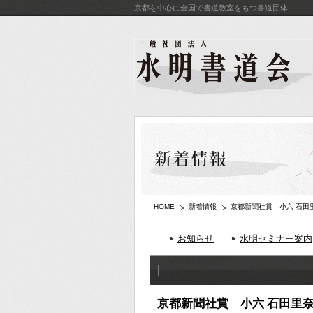
京都を中心に全国で書道教室をもつ書道団体
HOME
新着情報
京都新聞社賞 小六 石田
お知らせ
水明セミナー案内
京都新聞社賞 小六 石田里