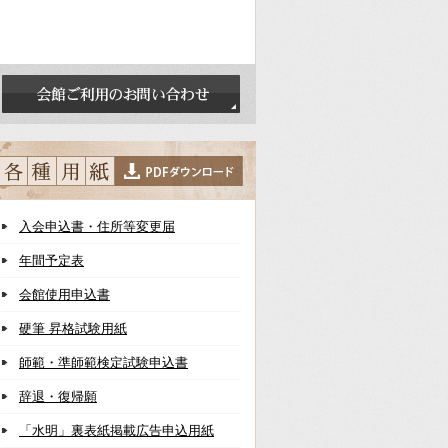
入会申込書・住所等変更届
年間予定表
会館使用申込書
硬筆 昇格試験用紙
師範・準師範検定試験申込書
辞退・復帰願
「水明」裏表紙掲載広告申込用紙