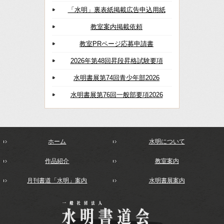
「水明」裏表紙掲載広告申込用紙
教室案内掲載依頼
教室PRページ応募申請書
2026年第48回昇段昇格試験要項
水明書展第74回青少年部2026
水明書展第76回一般部要項2026
ホーム
水明について
作品紹介
教室案内
月刊書道「水明」案内
水明書展案内