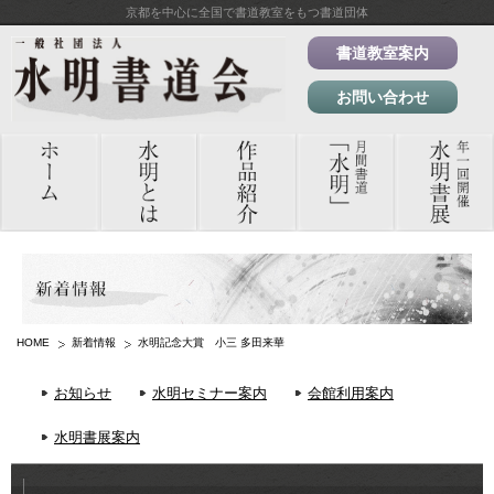
京都を中心に全国で書道教室をもつ書道団体
書道教室案内
お問い合わせ
HOME
新着情報
水明記念大賞 小三 多田来華
お知らせ
水明セミナー案内
会館利用案内
水明書展案内