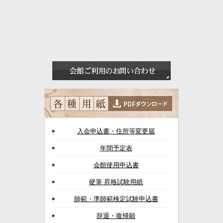
入会申込書・住所等変更届
年間予定表
会館使用申込書
硬筆 昇格試験用紙
師範・準師範検定試験申込書
辞退・復帰願