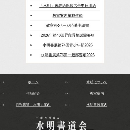
「水明」裏表紙掲載広告申込用紙
教室案内掲載依頼
教室PRページ応募申請書
2026年第48回昇段昇格試験要項
水明書展第74回青少年部2026
水明書展第76回一般部要項2026
ホーム
水明について
作品紹介
教室案内
月刊書道「水明」案内
水明書展案内