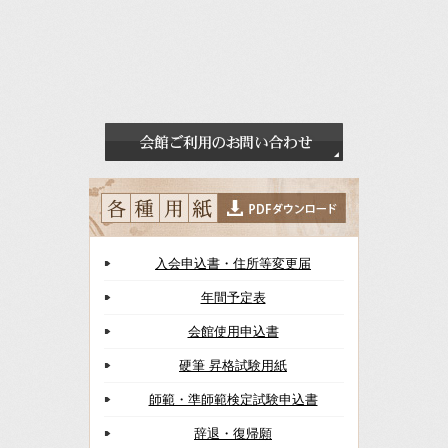
入会申込書・住所等変更届
年間予定表
会館使用申込書
硬筆 昇格試験用紙
師範・準師範検定試験申込書
辞退・復帰願