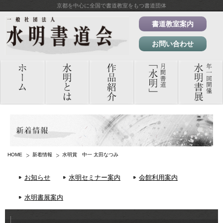
京都を中心に全国で書道教室をもつ書道団体
書道教室案内
お問い合わせ
HOME
新着情報
水明賞 中一 太田なつみ
お知らせ
水明セミナー案内
会館利用案内
水明書展案内