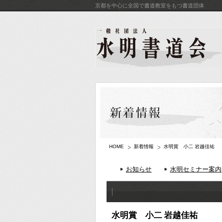
京都を中心に全国で書道教室をもつ書道団体
HOME
新着情報
水明賞 小二 岩越佳祐
お知らせ
水明セミナー案内
水明賞 小二 岩越佳祐