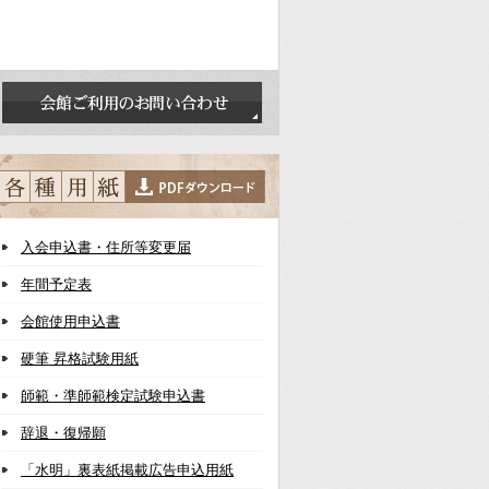
入会申込書・住所等変更届
年間予定表
会館使用申込書
硬筆 昇格試験用紙
師範・準師範検定試験申込書
辞退・復帰願
「水明」裏表紙掲載広告申込用紙