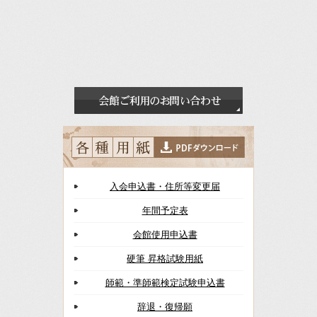
入会申込書・住所等変更届
年間予定表
会館使用申込書
硬筆 昇格試験用紙
師範・準師範検定試験申込書
辞退・復帰願