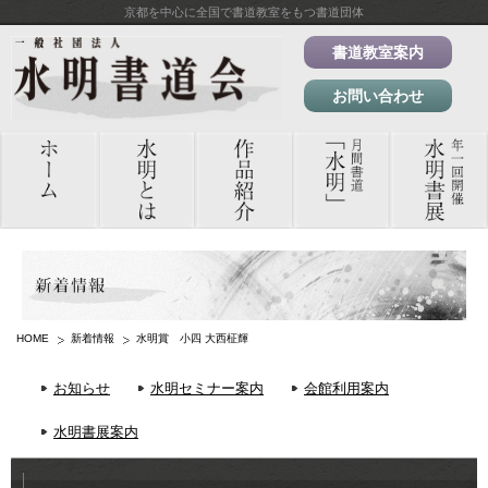
京都を中心に全国で書道教室をもつ書道団体
書道教室案内
お問い合わせ
HOME
新着情報
水明賞 小四 大西柾輝
お知らせ
水明セミナー案内
会館利用案内
水明書展案内