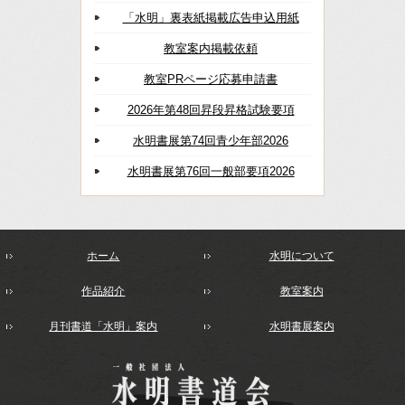
「水明」裏表紙掲載広告申込用紙
教室案内掲載依頼
教室PRページ応募申請書
2026年第48回昇段昇格試験要項
水明書展第74回青少年部2026
水明書展第76回一般部要項2026
ホーム
水明について
作品紹介
教室案内
月刊書道「水明」案内
水明書展案内