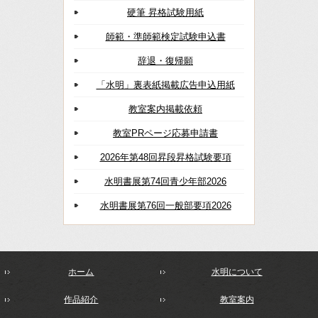
硬筆 昇格試験用紙
師範・準師範検定試験申込書
辞退・復帰願
「水明」裏表紙掲載広告申込用紙
教室案内掲載依頼
教室PRページ応募申請書
2026年第48回昇段昇格試験要項
水明書展第74回青少年部2026
水明書展第76回一般部要項2026
ホーム
水明について
作品紹介
教室案内