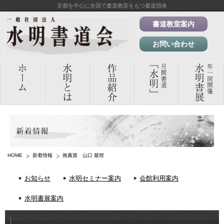
京都を中心に全国で書道教室をもつ書道団体
書道教室案内
お問い合わせ
HOME
新着情報
推薦賞 山口 紫煌
お知らせ
水明セミナー案内
会館利用案内
水明書展案内