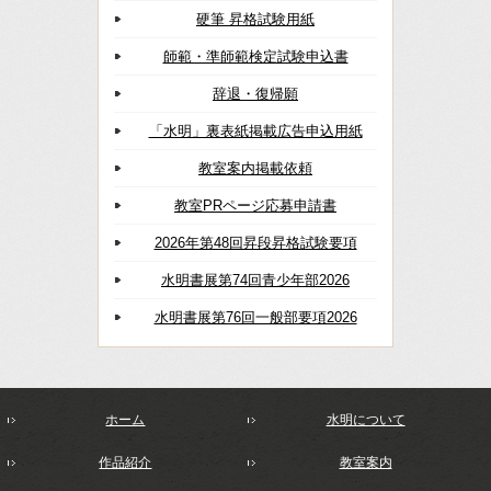
硬筆 昇格試験用紙
師範・準師範検定試験申込書
辞退・復帰願
「水明」裏表紙掲載広告申込用紙
教室案内掲載依頼
教室PRページ応募申請書
2026年第48回昇段昇格試験要項
水明書展第74回青少年部2026
水明書展第76回一般部要項2026
ホーム
水明について
作品紹介
教室案内