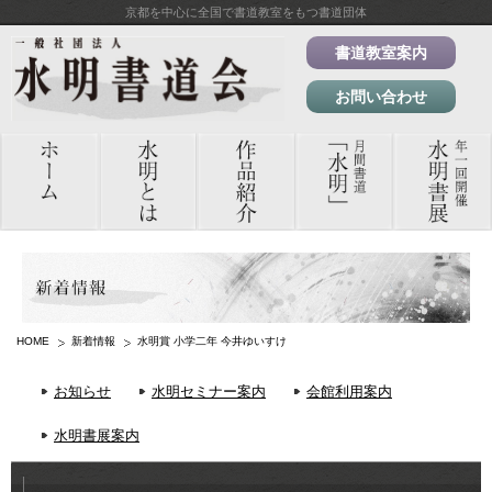
京都を中心に全国で書道教室をもつ書道団体
書道教室案内
お問い合わせ
HOME
新着情報
水明賞 小学二年 今井ゆいすけ
お知らせ
水明セミナー案内
会館利用案内
水明書展案内