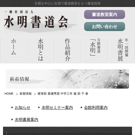
京都を中心に全国で書道教室をもつ書道団体
書道教室案内
お問い合わせ
HOME
新着情報
硬筆部 最優秀賞 中学三年 服 部 千 春
お知らせ
水明セミナー案内
会館利用案内
水明書展案内