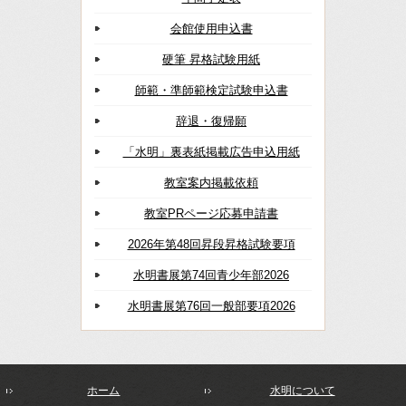
会館使用申込書
硬筆 昇格試験用紙
師範・準師範検定試験申込書
辞退・復帰願
「水明」裏表紙掲載広告申込用紙
教室案内掲載依頼
教室PRページ応募申請書
2026年第48回昇段昇格試験要項
水明書展第74回青少年部2026
水明書展第76回一般部要項2026
ホーム
水明について