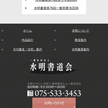
水明書展第76回一般部要項2026
ホーム
水明について
作品紹介
教室案内
月刊書道「水明」案内
水明書展案内
京都を中心に全国で
書道教室をもつ書道団体