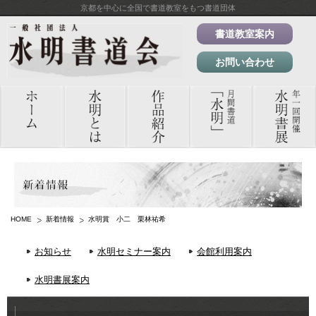
京都を中心に全国で書道教室をもつ書道団体
書道教室案内
お問い合わせ
HOME
新着情報
水明賞 小二 栗林祐希
お知らせ
水明セミナー案内
会館利用案内
水明書展案内