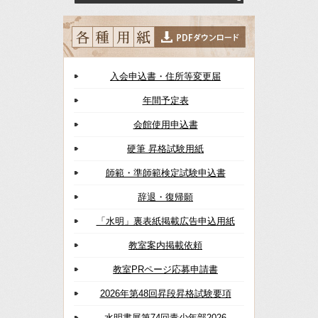
入会申込書・住所等変更届
年間予定表
会館使用申込書
硬筆 昇格試験用紙
師範・準師範検定試験申込書
辞退・復帰願
「水明」裏表紙掲載広告申込用紙
教室案内掲載依頼
教室PRページ応募申請書
2026年第48回昇段昇格試験要項
水明書展第74回青少年部2026