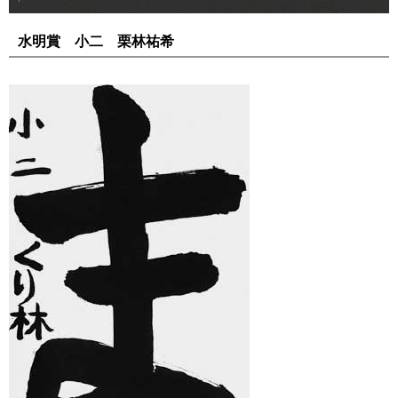
水明賞 小二 栗林祐希