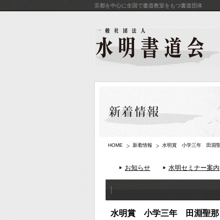
京都を中心に全国で書道教室をもつ書道団体
HOME
新着情報
水明賞 小学三年 田淵
お知らせ
水明セミナー案内
水明賞 小学三年 田淵聖那