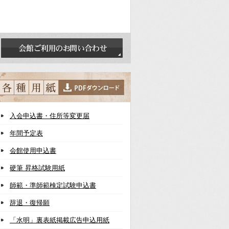
入会申込書・住所等変更届
年間予定表
会館使用申込書
硬筆 昇格試験用紙
師範・準師範検定試験申込書
辞退・復帰願
「水明」裏表紙掲載広告申込用紙