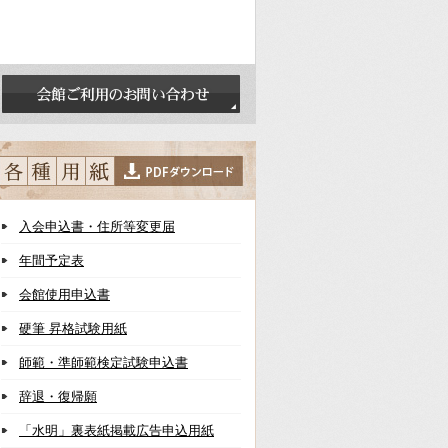
入会申込書・住所等変更届
年間予定表
会館使用申込書
硬筆 昇格試験用紙
師範・準師範検定試験申込書
辞退・復帰願
「水明」裏表紙掲載広告申込用紙