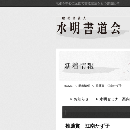
京都を中心に全国で書道教室をもつ書道団体
HOME
新着情報
推薦賞 江南たず子
お知らせ
水明セミナー案内
推薦賞 江南たず子