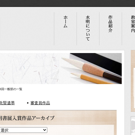
68回一般部の一覧
先賢遺墨
審査員作品