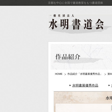
京都を中心に全国で書道教室をもつ書道団体
HOME
作品紹介「水明書展優秀作品」
第
水明書展優秀作品