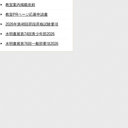
教室案内掲載依頼
教室PRページ応募申請書
2026年第48回昇段昇格試験要項
水明書展第74回青少年部2026
水明書展第76回一般部要項2026