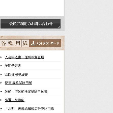
入会申込書・住所等変更届
年間予定表
会館使用申込書
硬筆 昇格試験用紙
師範・準師範検定試験申込書
辞退・復帰願
「水明」裏表紙掲載広告申込用紙