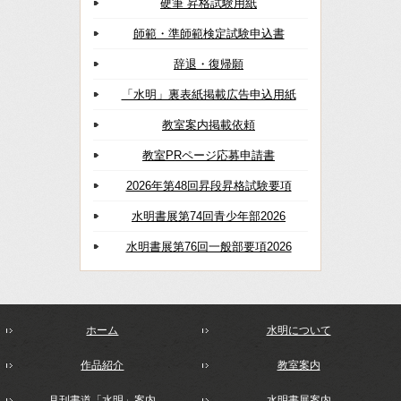
硬筆 昇格試験用紙
師範・準師範検定試験申込書
辞退・復帰願
「水明」裏表紙掲載広告申込用紙
教室案内掲載依頼
教室PRページ応募申請書
2026年第48回昇段昇格試験要項
水明書展第74回青少年部2026
水明書展第76回一般部要項2026
ホーム
水明について
作品紹介
教室案内
月刊書道「水明」案内
水明書展案内