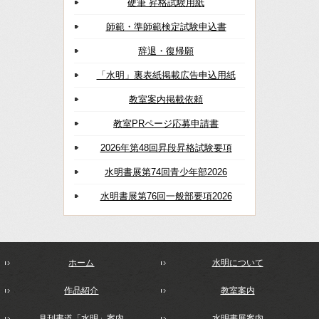
硬筆 昇格試験用紙
師範・準師範検定試験申込書
辞退・復帰願
「水明」裏表紙掲載広告申込用紙
教室案内掲載依頼
教室PRページ応募申請書
2026年第48回昇段昇格試験要項
水明書展第74回青少年部2026
水明書展第76回一般部要項2026
ホーム
水明について
作品紹介
教室案内
月刊書道「水明」案内
水明書展案内