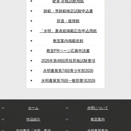
硬筆 昇格試験用紙
師範・準師範検定試験申込書
辞退・復帰願
「水明」裏表紙掲載広告申込用紙
教室案内掲載依頼
教室PRページ応募申請書
2026年第48回昇段昇格試験要項
水明書展第74回青少年部2026
水明書展第76回一般部要項2026
ホーム
水明について
作品紹介
教室案内
月刊書道「水明」案内
水明書展案内