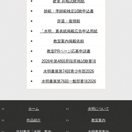
硬筆 昇格試験用紙
師範・準師範検定試験申込書
辞退・復帰願
「水明」裏表紙掲載広告申込用紙
教室案内掲載依頼
教室PRページ応募申請書
2026年第48回昇段昇格試験要項
水明書展第74回青少年部2026
水明書展第76回一般部要項2026
ホーム
水明について
作品紹介
教室案内
月刊書道「水明」案内
水明書展案内