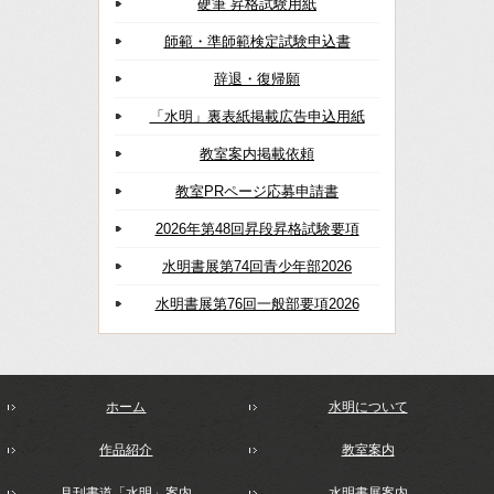
硬筆 昇格試験用紙
師範・準師範検定試験申込書
辞退・復帰願
「水明」裏表紙掲載広告申込用紙
教室案内掲載依頼
教室PRページ応募申請書
2026年第48回昇段昇格試験要項
水明書展第74回青少年部2026
水明書展第76回一般部要項2026
ホーム
水明について
作品紹介
教室案内
月刊書道「水明」案内
水明書展案内