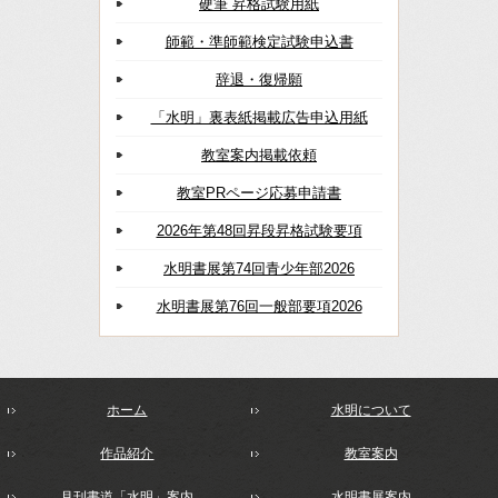
硬筆 昇格試験用紙
師範・準師範検定試験申込書
辞退・復帰願
「水明」裏表紙掲載広告申込用紙
教室案内掲載依頼
教室PRページ応募申請書
2026年第48回昇段昇格試験要項
水明書展第74回青少年部2026
水明書展第76回一般部要項2026
ホーム
水明について
作品紹介
教室案内
月刊書道「水明」案内
水明書展案内