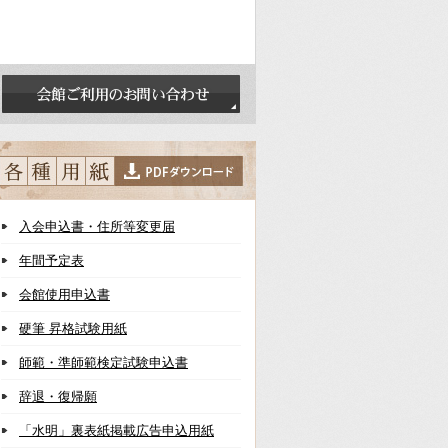
入会申込書・住所等変更届
年間予定表
会館使用申込書
硬筆 昇格試験用紙
師範・準師範検定試験申込書
辞退・復帰願
「水明」裏表紙掲載広告申込用紙