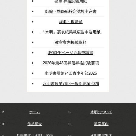
硬筆 昇格試験用紙
師範・準師範検定試験申込書
辞退・復帰願
「水明」裏表紙掲載広告申込用紙
教室案内掲載依頼
教室PRページ応募申請書
2026年第48回昇段昇格試験要項
水明書展第74回青少年部2026
水明書展第76回一般部要項2026
ホーム
水明について
作品紹介
教室案内
月刊書道「水明」案内
水明書展案内