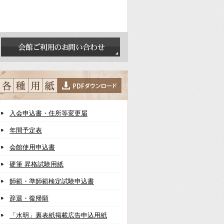
入会申込書・住所等変更届
年間予定表
会館使用申込書
硬筆 昇格試験用紙
師範・準師範検定試験申込書
辞退・復帰願
「水明」裏表紙掲載広告申込用紙