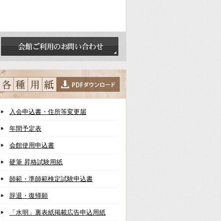
入会申込書・住所等変更届
年間予定表
会館使用申込書
硬筆 昇格試験用紙
師範・準師範検定試験申込書
辞退・復帰願
「水明」裏表紙掲載広告申込用紙