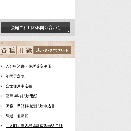
入会申込書・住所等変更届
年間予定表
会館使用申込書
硬筆 昇格試験用紙
師範・準師範検定試験申込書
辞退・復帰願
「水明」裏表紙掲載広告申込用紙