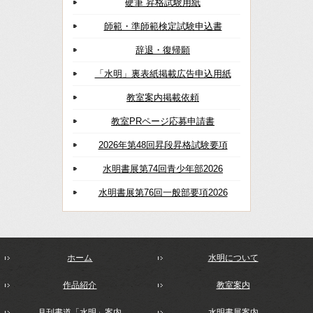
硬筆 昇格試験用紙
師範・準師範検定試験申込書
辞退・復帰願
「水明」裏表紙掲載広告申込用紙
教室案内掲載依頼
教室PRページ応募申請書
2026年第48回昇段昇格試験要項
水明書展第74回青少年部2026
水明書展第76回一般部要項2026
ホーム
水明について
作品紹介
教室案内
月刊書道「水明」案内
水明書展案内