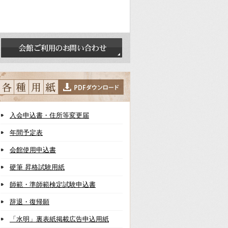
入会申込書・住所等変更届
年間予定表
会館使用申込書
硬筆 昇格試験用紙
師範・準師範検定試験申込書
辞退・復帰願
「水明」裏表紙掲載広告申込用紙