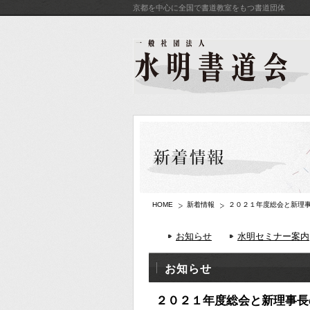
京都を中心に全国で書道教室をもつ書道団体
HOME
新着情報
２０２１年度総会と新理
お知らせ
水明セミナー案内
お知らせ
２０２１年度総会と新理事長