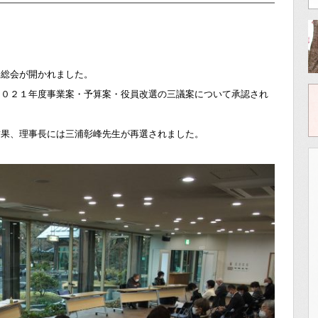
会総会が開かれました。
２０２１年度事業案・予算案・役員改選の三議案について承認され
結果、理事長には三浦彰峰先生が再選されました。