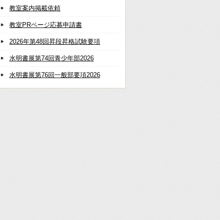
教室案内掲載依頼
教室PRページ応募申請書
2026年第48回昇段昇格試験要項
水明書展第74回青少年部2026
水明書展第76回一般部要項2026