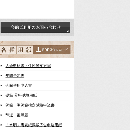
入会申込書・住所等変更届
年間予定表
会館使用申込書
硬筆 昇格試験用紙
師範・準師範検定試験申込書
辞退・復帰願
「水明」裏表紙掲載広告申込用紙