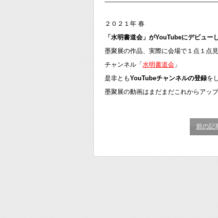
２０２１年 春
「水明書道会」がYouTubeにデビュー
墨聚展の作品、実際に会場で１点１点
チャンネル「
水明書道会
」
是非とも
YouTubeチャンネルの登録
を
墨聚展の動画はまだまだこれからアッ
前の記