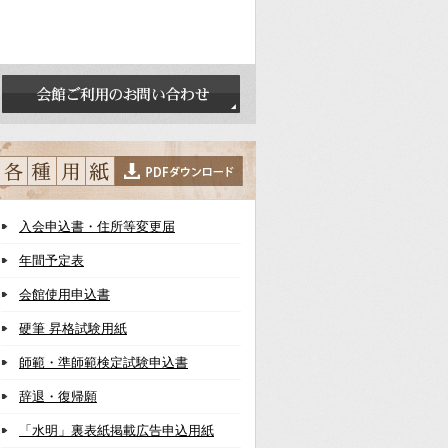
入会申込書・住所等変更届
年間予定表
会館使用申込書
硬筆 昇格試験用紙
師範・準師範検定試験申込書
辞退・復帰願
「水明」裏表紙掲載広告申込用紙