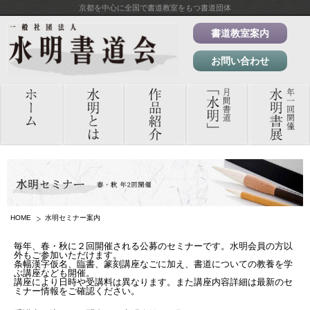
京都を中心に全国で書道教室をもつ書道団体
書道教室案内
お問い合わせ
HOME
水明セミナー案内
毎年、春・秋に２回開催される公募のセミナーです。水明会員の方以
外もご参加いただけます。
条幅漢字仮名、臨書、篆刻講座なごに加え、書道についての教養を学
ぶ講座なども開催。
講座により日時や受講料は異なります。また講座内容詳細は最新のセ
ミナー情報をご確認ください。