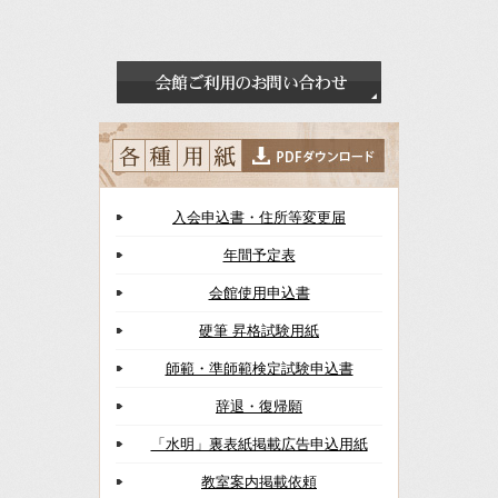
入会申込書・住所等変更届
年間予定表
会館使用申込書
硬筆 昇格試験用紙
師範・準師範検定試験申込書
辞退・復帰願
「水明」裏表紙掲載広告申込用紙
教室案内掲載依頼