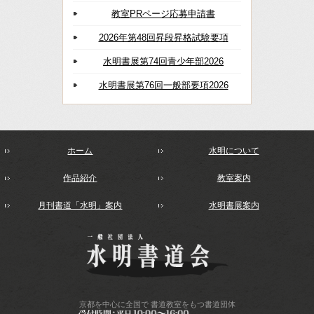
教室PRページ応募申請書
2026年第48回昇段昇格試験要項
水明書展第74回青少年部2026
水明書展第76回一般部要項2026
ホーム
水明について
作品紹介
教室案内
月刊書道「水明」案内
水明書展案内
京都を中心に全国で
書道教室をもつ書道団体